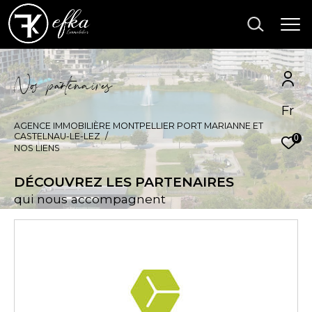
N
o
p
a
t
e
n
a
i
e
Fr
AGENCE IMMOBILIÈRE MONTPELLIER PORT MARIANNE ET
CASTELNAU-LE-LEZ
0
NOS LIENS
DÉCOUVREZ LES PARTENAIRES
qui nous accompagnent