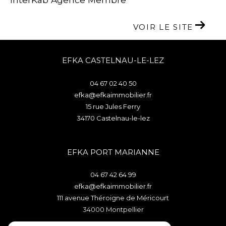
VOIR LE SITE
EFKA CASTELNAU-LE-LEZ
04 67 02 40 50
efka@efkaimmobilier.fr
15 rue Jules Ferry
34170
castelnau-le-lez
EFKA PORT MARIANNE
04 67 42 64 99
efka@efkaimmobilier.fr
111 avenue Théroigne de Méricourt
34000
montpellier