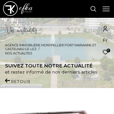
N
o
a
c
t
u
a
i
é
s
Fr
AGENCE IMMOBILIÈRE MONTPELLIER PORT MARIANNE ET
CASTELNAU-LE-LEZ
0
NOS ACTUALITES
SUIVEZ TOUTE NOTRE ACTUALITÉ
et restez informé de nos derniers articles
RETOUR