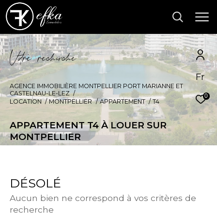
V
o
r
e
r
e
c
e
c
e
Fr
AGENCE IMMOBILIÈRE MONTPELLIER PORT MARIANNE ET
CASTELNAU-LE-LEZ
0
LOCATION
MONTPELLIER
APPARTEMENT
T4
APPARTEMENT T4 À LOUER SUR
MONTPELLIER
DÉSOLÉ
Aucun bien ne correspond à vos critères de
recherche