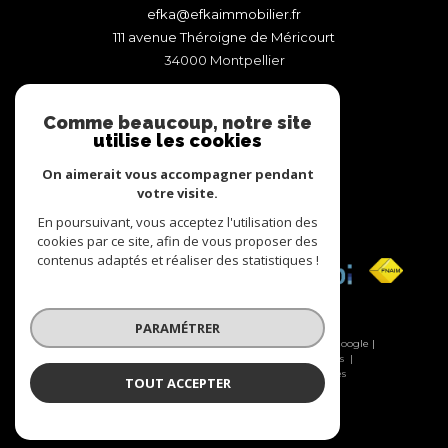
efka@efkaimmobilier.fr
111 avenue Théroigne de Méricourt
34000
montpellier
Comme beaucoup, notre site
utilise les cookies
Recrutement
Espace propriétaire
On aimerait vous accompagner pendant
votre visite.
En poursuivant, vous acceptez l'utilisation des
Adhérents
cookies par ce site, afin de vous proposer des
contenus adaptés et réaliser des statistiques !
PARAMÉTRER
© 2026 | Tous droits réservés | Traduction powered by Google |
Nos honoraires
Plan du site
Mentions légales
Admin
Nos liens
Politique RGPD
Cookies
TOUT ACCEPTER